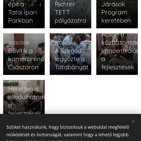
épít a
Richter
Járások
Tatai Ipari
TETT
Program
Parkban
pályázatra
keretében
2026.02.25
Ácson a
közbiztonság
2026.03.06
2026.03.02
Bővítik a
A Szeged
koncentráló
kamerarendszert
legyőzte a
a
Császáron
Tatabányát
fejlesztések
2026.02.20
Héregen is
elindulhatnak
a
fejlesztések
Sütiket használunk, hogy biztosítsuk a weboldal megfelelő
Újabb bejegyzés
Korábbi bejegyzés
működését és biztonságát, valamint hogy a lehető legjobb