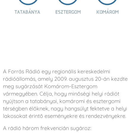
A Forrás Rádió egy regionális kereskedelmi
rádióállomás, amely 2009. augusztus 20-án kezdte
meg sugárzását Komárom-Esztergom
vármegyében. Célja, hogy minőségi helyi rádiót
nyújtson a tatabányai, komáromi és esztergomi
térségben élőknek, nagy hangsúlyt fektetve a helyi
lakosokat érintő eseményekre és rendezvényekre. ​
A rádió három frekvencián sugároz:​