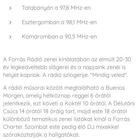
Tatabányán a 97,8 MHz-en​
Esztergomban a 98,1 MHz-en​
Komáromban a 90,5 MHz-en​
A Forrás Rádió zenei kínálatában az elmúlt 20-30
év legkedveltebb slágerei és a napjaink zenéi is
helyet kapnak. A rádió szlogenje: "Mindig veled". ​
A rádió műsorai között megtalálható a Buenos
Morgen, amely hétköznap reggel 6 órától
jelentkezik, ezt követi a Koktél 10 órától. A Délutáni
Csúcs 14 órától 18 óráig tart, majd este 18 órától
különböző tematikus zenei listákat kínál a Forrás
Charter. Szombat este pedig élő DJ mixekkel
szórakoztatják a hallgatókat. ​