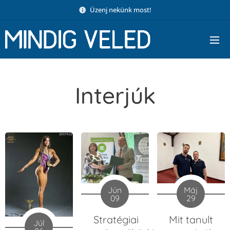
Üzenj nekünk most!
Interjúk
Jún
Máj
09
29
Stratégiai
Mit tanult
Júl