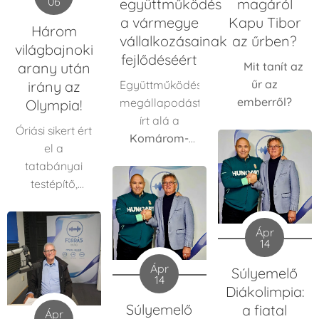
06
együttműködés
magáról
a vármegye
Kapu Tibor
Három
vállalkozásainak
az űrben?
világbajnoki
fejlődéséért
🚀
Mit tanít az
arany után
űr az
Együttműködési
irány az
emberről?
megállapodást
Olympia!
írt alá a
Óriási sikert ért
Komárom-
el a
Esztergom
tatabányai
Vármegyei
testépítő,
Kereskedelmi
Pordán Kata
,
és Iparkamara
aki három
és az
Edutus
Ápr
aranyérmet
14
Egyetem
,
szerzett a
amelynek
Ápr
Súlyemelő
natural
14
célja a térség
Diákolimpia:
testépítő
kis- és
Súlyemelő
a fiatal
világbajnokságon.
Ápr
középvállalkozásainak