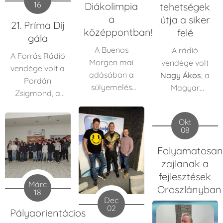
16
Diákolimpia
A
Dynamic
tehetségek
versenyképességének
Fitness Stúdió
a
útja a siker
erősítése.
21. Príma Díj
versenyzője
középpontban!
felé
gála
mindössze egy
A Buenos
A rádió
éve kezdte
A Forrás Rádió
Morgen mai
vendége volt
versenyzői
vendége volt a
adásában a
Nagy Ákos
, a
pályafutását,
Pordán
súlyemelés
Magyar
mégis már
Zsigmond, a
utánpótlása és
Súlyemelő
kvalifikálta
VOSZ
jövője került a
Szövetség
magát a
vármegyei
Okt
fókuszba.
főtitkára,
sportág egyik
08
elnöke. A
Stúdiónk
valamint
legrangosabb
beszélgetés
Folyamatosan
vendége volt
Visegrádi
eseményére, a
középpontjában
Nagy Ákos, a
zajlanak a
József
, a TSC
novemberi Las
a 21. Prima
Magyar
Súlyemelő
fejlesztések
Vegas-i
Gála állt,
Márc
Súlyemelő
Szakosztály
Oroszlányban
Olympiára.
18
amely évről
Szövetség
vezetője.
Dec
évre elismeri
02
Pályaorientácios
főtitkára,
azokat a