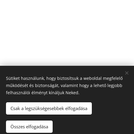
án Észak-
hozzánk. A
stúdióba.
Komáromban
program célja
Elhozta
is láthatjátok
az volt, hogy
legújabb
őt - erről is
betekintést
dalát, a
mesélt
nyújtsunk
"
Sehova sem
stúdiónkban!
számukra a
passzolok
"-ot,
rádiózás
amit élőben is
világába, és
eljátszott
megmutassuk,
nekünk – és ez
milyen
valami
Sütiket használunk, hogy biztosítsuk a weboldal megfelelő
összetett és
elképesztő
működését és biztonságát, valamint hogy a lehető legjobb
komoly
élmény volt! A
felhasználói élményt kínáljuk Neked.
háttérmunka
szövegei és a
áll egy-egy
kisugárzása
Csak a legszükségesebbek elfogadása
FORRÁS
RÁDIÓ
adás mögött.
egyaránt
magával
Mindig veled
ragadó, pont
Összes elfogadása
Sütik
olyan őszinte