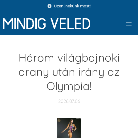
Üzenj nekünk most!
Három világbajnoki
arany után irány az
Olympia!
2026.07.06