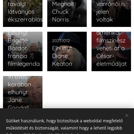
2025.10.02
tavalyi
Meghalt
varrónői is
Jim
látványos
Chuck
jelen
Carrey
ékszerrablását
Norris
voltak
kanadai-
2025.12.29
Elhunyt
amerikai
Brigitte
filmszínész
2025.10.12
Bardot
Elhunyt
veheti át a
francia
Diane
César-
filmlegenda
Keaton
életműdíjat
2025.10.02
91 éves
korában
elhunyt
Jane
Goodall
Sütiket használunk, hogy biztosítsuk a weboldal megfelelő
Korábbi bejegyzés
működését és biztonságát, valamint hogy a lehető legjobb