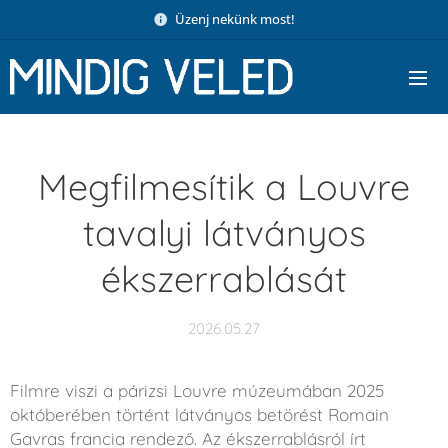
Üzenj nekünk most!
Megfilmesítik a Louvre
tavalyi látványos
ékszerrablását
2026.05.27
Filmre viszi a párizsi Louvre múzeumában 2025
októberében történt látványos betörést Romain
Gavras francia rendező. Az ékszerrablásról írt