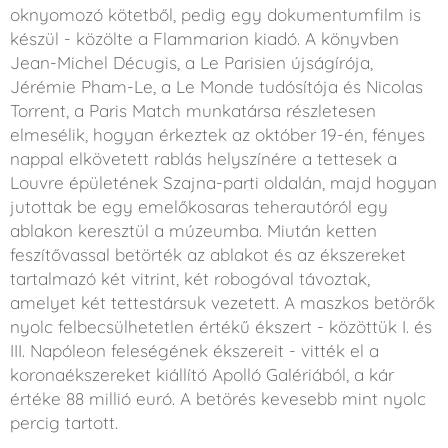
oknyomozó kötetből, pedig egy dokumentumfilm is
készül - közölte a Flammarion kiadó. A könyvben
Jean-Michel Décugis, a Le Parisien újságírója,
Jérémie Pham-Le, a Le Monde tudósítója és Nicolas
Torrent, a Paris Match munkatársa részletesen
elmesélik, hogyan érkeztek az október 19-én, fényes
nappal elkövetett rablás helyszínére a tettesek a
Louvre épületének Szajna-parti oldalán, majd hogyan
jutottak be egy emelőkosaras teherautóról egy
ablakon keresztül a múzeumba. Miután ketten
feszítővassal betörték az ablakot és az ékszereket
tartalmazó két vitrint, két robogóval távoztak,
amelyet két tettestársuk vezetett. A maszkos betörők
nyolc felbecsülhetetlen értékű ékszert - közöttük I. és
III. Napóleon feleségének ékszereit - vitték el a
koronaékszereket kiállító Apolló Galériából, a kár
értéke 88 millió euró. A betörés kevesebb mint nyolc
percig tartott.