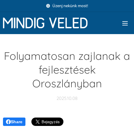
Üzenj nekünk most!
Folyamatosan zajlanak a
fejlesztések
Oroszlányban
2025.10.08
Share