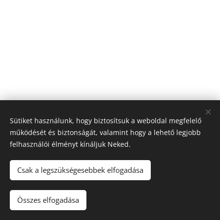
Sütiket használunk, hogy biztosítsuk a weboldal megfelelő
működését és biztonságát, valamint hogy a lehető legjobb
felhasználói élményt kínáljuk Neked.
Csak a legszükségesebbek elfogadása
FORRÁS
RÁDIÓ
Mindig veled
Összes elfogadása
Sütik