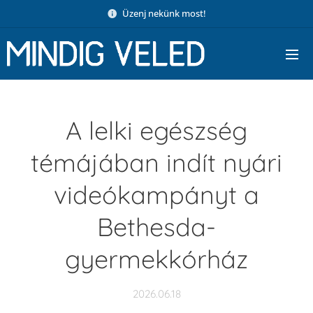
Üzenj nekünk most!
A lelki egészség
témájában indít nyári
videókampányt a
Bethesda-
gyermekkórház
2026.06.18