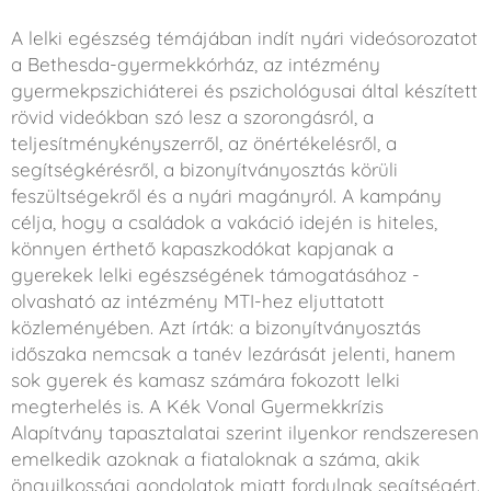
A lelki egészség témájában indít nyári videósorozatot
a Bethesda-gyermekkórház, az intézmény
gyermekpszichiáterei és pszichológusai által készített
rövid videókban szó lesz a szorongásról, a
teljesítménykényszerről, az önértékelésről, a
segítségkérésről, a bizonyítványosztás körüli
feszültségekről és a nyári magányról. A kampány
célja, hogy a családok a vakáció idején is hiteles,
könnyen érthető kapaszkodókat kapjanak a
gyerekek lelki egészségének támogatásához -
olvasható az intézmény MTI-hez eljuttatott
közleményében. Azt írták: a bizonyítványosztás
időszaka nemcsak a tanév lezárását jelenti, hanem
sok gyerek és kamasz számára fokozott lelki
megterhelés is. A Kék Vonal Gyermekkrízis
Alapítvány tapasztalatai szerint ilyenkor rendszeresen
emelkedik azoknak a fiataloknak a száma, akik
öngyilkossági gondolatok miatt fordulnak segítségért.