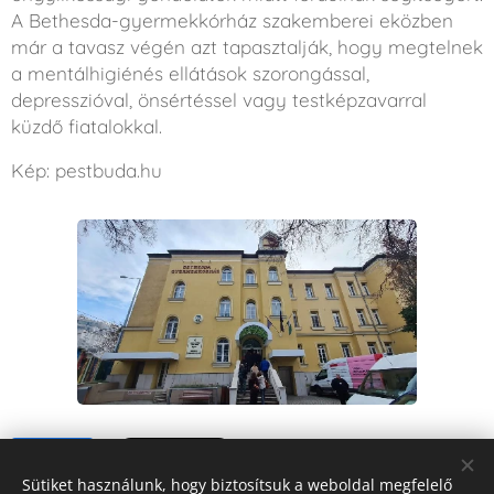
A Bethesda-gyermekkórház szakemberei eközben
már a tavasz végén azt tapasztalják, hogy megtelnek
a mentálhigiénés ellátások szorongással,
depresszióval, önsértéssel vagy testképzavarral
küzdő fiatalokkal.
Kép: pestbuda.hu
Share
Sütiket használunk, hogy biztosítsuk a weboldal megfelelő