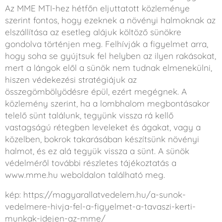
Az MME MTI-hez hétfőn eljuttatott közleménye
szerint fontos, hogy ezeknek a növényi halmoknak az
elszállítása az esetleg alájuk költöző sünökre
gondolva történjen meg. Felhívják a figyelmet arra,
hogy soha se gyújtsuk fel helyben az ilyen rakásokat,
mert a lángok elől a sünök nem tudnak elmenekülni,
hiszen védekezési stratégiájuk az
összegömbölyödésre épül, ezért megégnek. A
közlemény szerint, ha a lombhalom megbontásakor
telelő sünt találunk, tegyünk vissza rá kellő
vastagságú rétegben leveleket és ágakat, vagy a
közelben, bokrok takarásában készítsünk növényi
halmot, és ez alá tegyük vissza a sünt. A sünök
védelméről további részletes tájékoztatás a
www.mme.hu weboldalon található meg.
kép: https://magyarallatvedelem.hu/a-sunok-
vedelmere-hivja-fel-a-figyelmet-a-tavaszi-kerti-
munkak-idejen-az-mme/