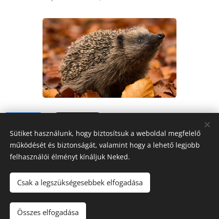
Share
Sütiket használunk, hogy biztosítsuk a weboldal megfelelő
működését és biztonságát, valamint hogy a lehető legjobb
felhasználói élményt kínáljuk Neked.
Csak a legszükségesebbek elfogadása
FORRÁS
RÁDIÓ
Mindig veled
Összes elfogadása
Sütik