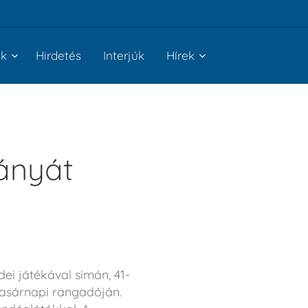
nk
Hirdetés
Interjúk
Hírek
ányát
i játékával simán, 41-
vasárnapi rangadóján.