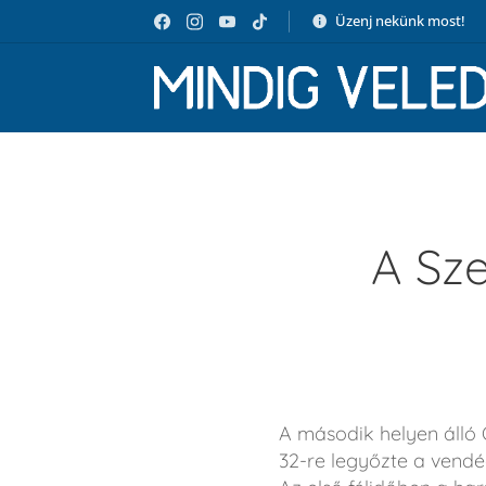
Üzenj nekünk most!
A Sz
A második helyen álló 
32-re legyőzte a vendé