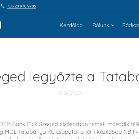
+36 20 978 9785
Kezdőlap
Rólunk
Rádió
eged legyőzte a Tatab
2026.03.02
OTP-Bank Pick Szeged elsősorban remek második félide
g MOL Tatabánya KC csapatát a férfi kézilabda NB I 