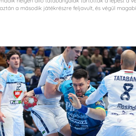
rmadik helyen álló tatabányaiak tartották a lépést a v
ztán a második játékrészre feljavult, és végül magabiz