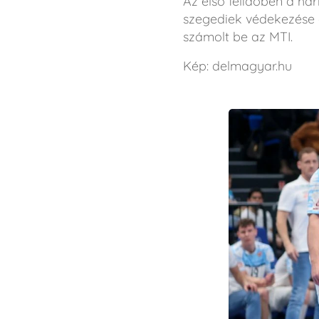
Az első félidőben a ha
szegediek védekezése a
számolt be az MTI.
Kép: delmagyar.hu