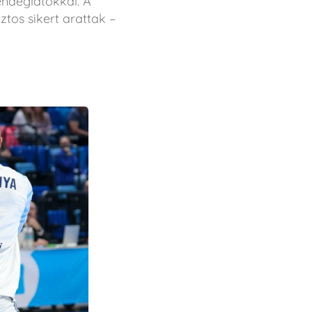
endéglátókkal. A
tos sikert arattak –