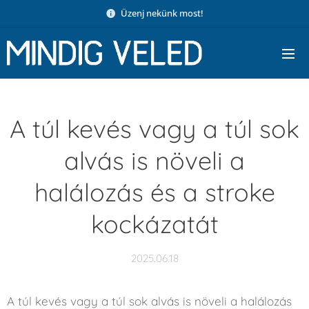
Üzenj nekünk most!
A túl kevés vagy a túl sok
alvás is növeli a
halálozás és a stroke
kockázatát
2025.06.18
A túl kevés vagy a túl sok alvás is növeli a halálozás