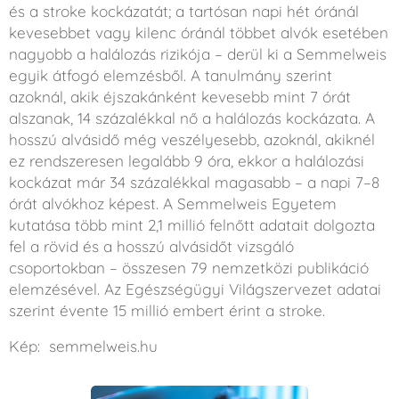
és a stroke kockázatát; a tartósan napi hét óránál
kevesebbet vagy kilenc óránál többet alvók esetében
nagyobb a halálozás rizikója – derül ki a Semmelweis
egyik átfogó elemzésből. A tanulmány szerint
azoknál, akik éjszakánként kevesebb mint 7 órát
alszanak, 14 százalékkal nő a halálozás kockázata. A
hosszú alvásidő még veszélyesebb, azoknál, akiknél
ez rendszeresen legalább 9 óra, ekkor a halálozási
kockázat már 34 százalékkal magasabb – a napi 7–8
órát alvókhoz képest. A Semmelweis Egyetem
kutatása több mint 2,1 millió felnőtt adatait dolgozta
fel a rövid és a hosszú alvásidőt vizsgáló
csoportokban – összesen 79 nemzetközi publikáció
elemzésével. Az Egészségügyi Világszervezet adatai
szerint évente 15 millió embert érint a stroke.
Kép: semmelweis.hu