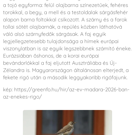
a tojó egyforma: felül olajbarna színezetűek, fehéres
torokkal, a begy, a mell és a testoldalak sárgásfehér
alapon barna foltokkal csíkozott. A szárny és a farok
tollai sötét olajbarnák, a repülés közben láthatóvá
váló alsó szárnyfedők sárgásak. A faj egyik
legjellegzetesebb tulajdonsága a hímek európai
viszonylatban is az egyik legszebbnek számító éneke.
Eurázsiában őshonos, de a korai európai
bevándorlókkal a faj eljutott Ausztráliába és Új-
Zélandra is. Magyarországon általánosan elterjedt, a
fekete rigó után a második leggyakoribb rigófajunk.
kép: https://greenfo.hu/hir/az-ev-madara-2026-ban-
az-enekes-rigo/