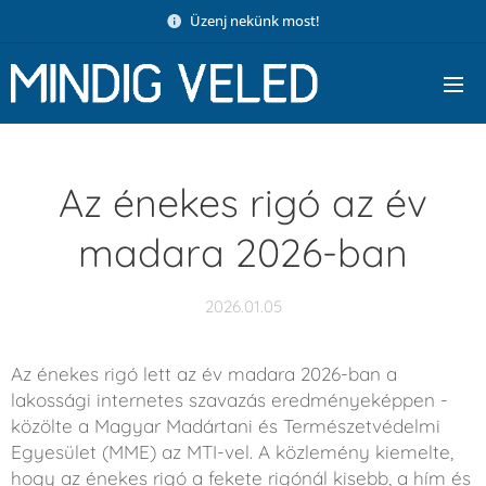
Üzenj nekünk most!
Az énekes rigó az év
madara 2026-ban
2026.01.05
Az énekes rigó lett az év madara 2026-ban a
lakossági internetes szavazás eredményeképpen -
közölte a Magyar Madártani és Természetvédelmi
Egyesület (MME) az MTI-vel. A közlemény kiemelte,
hogy az énekes rigó a fekete rigónál kisebb, a hím és