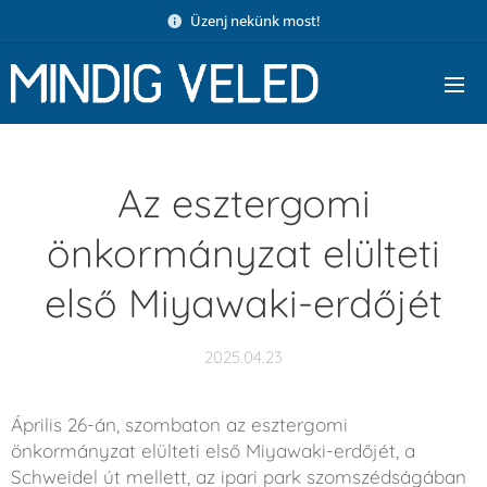
Üzenj nekünk most!
Az esztergomi
önkormányzat elülteti
első Miyawaki-erdőjét
2025.04.23
Április 26-án, szombaton az esztergomi
önkormányzat elülteti első Miyawaki-erdőjét, a
Schweidel út mellett, az ipari park szomszédságában