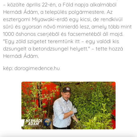
– közölte április 22-én, a Föld napja alkalmából
Hernádi Ádám, a település polgármestere. Az
esztergomi Miyawaki-erdő egy kicsi, de rendkívül
sűrű és gyorsan nővő minierdő lesz, amely több mint
1000 őshonos cserjéből és facsemetéből áll majd.
"Egy zöld szigetet teremtünk itt – egy valódi kis
dzsungelt a betondzsungel helyett." – tette hozzá
Hernádi Ádám.
kép: dorogimedence.hu