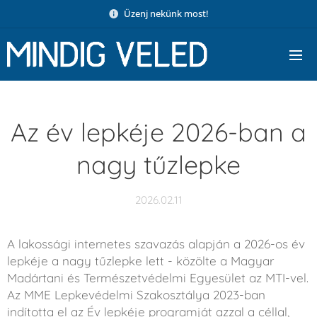
Üzenj nekünk most!
Az év lepkéje 2026-ban a
nagy tűzlepke
2026.02.11
A lakossági internetes szavazás alapján a 2026-os év
lepkéje a nagy tűzlepke lett - közölte a Magyar
Madártani és Természetvédelmi Egyesület az MTI-vel.
Az MME Lepkevédelmi Szakosztálya 2023-ban
indította el az Év lepkéje programját azzal a céllal,