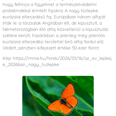
hogy felhívja a figyelmet a természetvédelmi
problémákkal érintett fajokra. A nagy tűzlepke
eurázsiai elterjedésű faj. Európában három alfaját
írták le: a törzsalak Angliában élt, de kipusztult, a
Németországban élő alfaj közvetlenül a kipusztulás
szélére került, hazánkban a jelenleg még jelentős
eurázsiai elterjedési területtel bíró alfaj fordul elő.
Védett, pénzben kifejezett értéke 50 ezer forint.
Kép: https://mme.hu/hirek/2026/01/16/az_ev_lepkej
e_2026ban_nagy_tuzlepke