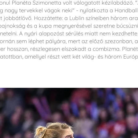
onul Planéta Szimonetta volt válogatott kézilabdázó. "
ég nagy tervekkel vágok neki" - nyilatkozta a Handbal
t jobbátlövő. Hozzátette: a Lublin színeiben három ar
 bajnokság és a kupa megnyerésével szeretne búcsúzni
etelni. A nyári alapozást sérülés miatt nem kezdhette
 tornán sem léphet pályára, mert az előző szezonban, 
ter hosszan, részlegesen elszakadt a combizma. Plan
gatottban, amellyel részt vett két világ- és három Eur