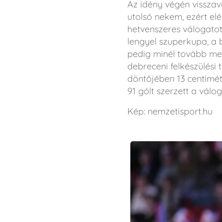
Az idény végén visszav
utolsó nekem, ezért el
hetvenszeres válogatot
lengyel szuperkupa, a
pedig minél tovább men
debreceni felkészülési
döntőjében 13 centimé
91 gólt szerzett a válo
Kép: nemzetisport.hu