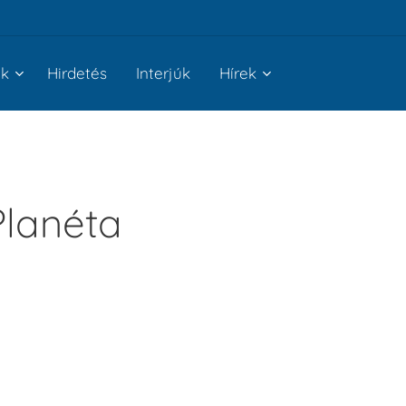
nk
Hirdetés
Interjúk
Hírek
Planéta