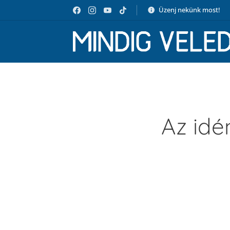
Üzenj nekünk most!
Az idé