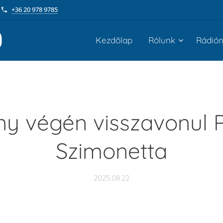
+36 20 978 9785
Kezdőlap
Rólunk
Rádió
ny végén visszavonul 
Szimonetta
2025.08.22