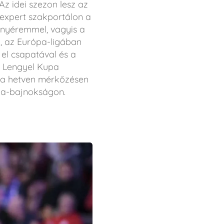
Az idei szezon lesz az
lexpert szakportálon a
anyéremmel, vagyis a
, az Európa-ligában
 el csapatával és a
a Lengyel Kupa
éta hetven mérkőzésen
ópa-bajnokságon.