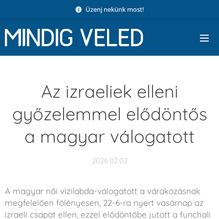
Üzenj nekünk most!
Az izraeliek elleni
győzelemmel elődöntős
a magyar válogatott
2026.02.02
A magyar női vízilabda-válogatott a várakozásnak
megfelelően fölényesen, 22-6-ra nyert vasárnap az
izraeli csapat ellen, ezzel elődöntőbe jutott a funchali