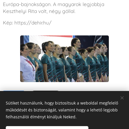
Európa-bajnokságon. A magyarok legjobbja
Keszthelyi Rita volt, négy góllal.
Kép: https://dehir.hu/
Share
Sütiket használunk, hogy biztosítsuk a weboldal megfelelő
működését és biztonságát, valamint hogy a lehető legjobb
felhasználói élményt kínáljuk Neked.