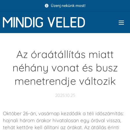
Üzenj nekünk most!
Az óraátállítás miatt
néhány vonat és busz
menetrendje változik
2025.10.25
Október 26-án, vasárnap kezdődik a téli időszámítás:
hajnali három órakor hivatalosan egy órával vissza,
tehát kettőre kell állítani az órákat. Az átállás érinti