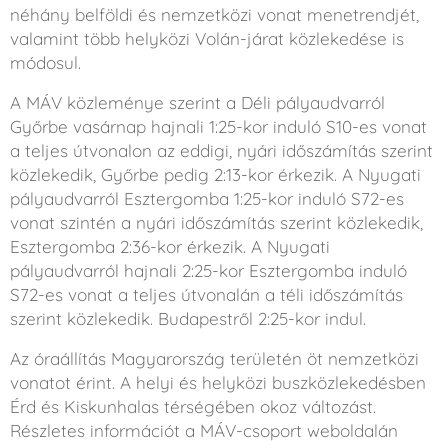
néhány belföldi és nemzetközi vonat menetrendjét,
valamint több helyközi Volán-járat közlekedése is
módosul.
A MÁV közleménye szerint a Déli pályaudvarról
Győrbe vasárnap hajnali 1:25-kor induló S10-es vonat
a teljes útvonalon az eddigi, nyári időszámítás szerint
közlekedik, Győrbe pedig 2:13-kor érkezik. A Nyugati
pályaudvarról Esztergomba 1:25-kor induló S72-es
vonat szintén a nyári időszámítás szerint közlekedik,
Esztergomba 2:36-kor érkezik. A Nyugati
pályaudvarról hajnali 2:25-kor Esztergomba induló
S72-es vonat a teljes útvonalán a téli időszámítás
szerint közlekedik. Budapestről 2:25-kor indul.
Az óraállítás Magyarország területén öt nemzetközi
vonatot érint. A helyi és helyközi buszközlekedésben
Érd és Kiskunhalas térségében okoz változást.
Részletes információt a MÁV-csoport weboldalán