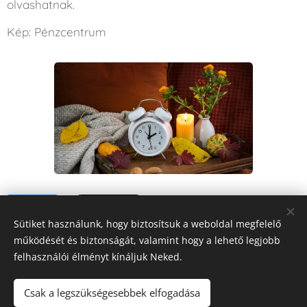
olvashatnak.
Kép: Pénzcentrum
Share
Sütiket használunk, hogy biztosítsuk a weboldal megfelelő
működését és biztonságát, valamint hogy a lehető legjobb
felhasználói élményt kínáljuk Neked.
Csak a legszükségesebbek elfogadása
FORRÁS
RÁDIÓ