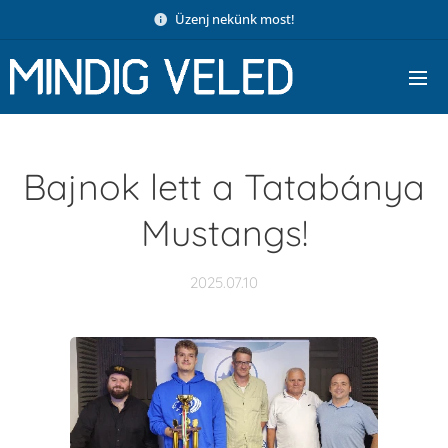
Üzenj nekünk most!
Bajnok lett a Tatabánya
Mustangs!
2025.07.10