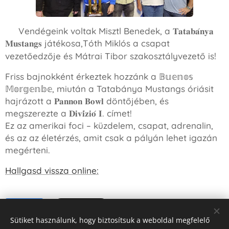
🎙
Vendégeink voltak
Misztl Benedek
, a 𝐓𝐚𝐭𝐚𝐛𝐚́𝐧𝐲𝐚
𝐌𝐮𝐬𝐭𝐚𝐧𝐠𝐬 játékosa,Tóth Miklós a csapat
!
vezetőedzője és
Mátrai Tibor
szakosztályvezető is
Friss bajnokként érkeztek hozzánk a 𝔹𝕦𝕖𝕟𝕠𝕤
𝕄𝕠𝕣𝕘𝕖𝕟𝕓𝕖, miután a Tatabánya Mustangs óriásit
hajrázott a 𝐏𝐚𝐧𝐧𝐨𝐧 𝐁𝐨𝐰𝐥 döntőjében, és
megszerezte a 𝐃𝐢𝐯𝐢́𝐳𝐢𝐨́ 𝐈. címet!
Ez az amerikai foci – küzdelem, csapat, adrenalin,
és az az életérzés, amit csak a pályán lehet igazán
megérteni.
Hallgasd vissza online:
Share
Sütiket használunk, hogy biztosítsuk a weboldal megfelelő