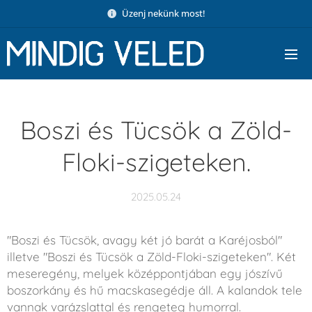
Üzenj nekünk most!
Boszi és Tücsök a Zöld-
Floki-szigeteken.
2025.05.24
"Boszi és Tücsök, avagy két jó barát a Karéjosból"
illetve "Boszi és Tücsök a Zöld-Floki-szigeteken". Két
meseregény, melyek középpontjában egy jószívű
boszorkány és hű macskasegédje áll. A kalandok tele
vannak varázslattal és rengeteg humorral.