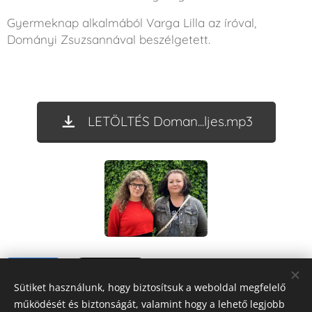
Gyermeknap alkalmából Varga Lilla az íróval,
Dományi Zsuzsannával beszélgetett.
LETÖLTÉS Doman...ljes.mp3
Share
Sütiket használunk, hogy biztosítsuk a weboldal megfelelő
működését és biztonságát, valamint hogy a lehető legjobb