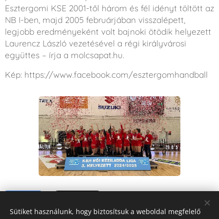
Esztergomi KSE 2001-től három és fél idényt töltött az
NB I-ben, majd 2005 februárjában visszalépett,
legjobb eredményeként volt bajnoki ötödik helyezett
Laurencz László vezetésével a régi királyvárosi
együttes – írja a molcsapat.hu.
Kép: https://www.facebook.com/esztergomhandball
Share
Sütiket használunk, hogy biztosítsuk a weboldal megfelelő