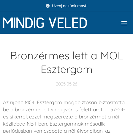
Üzenj nekünk most!
Bronzérmes lett a MOL
Esztergom
2025.05.26
Az újonc MOL Esztergom magabiztosan biztosította
be a bronzérmet a Dunaújváros felett aratott 37-24-
es sikerrel, ezzel megszerezte a bronzérmet a női
kézilabda NB I-ben. Esztergomnak második
periódusban van csapata a női élvonalban: az