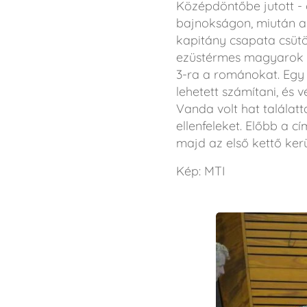
Középdöntőbe jutott - 
bajnokságon, miután a
kapitány csapata csütö
ezüstérmes magyarok hé
3-ra a románokat. Egy 
lehetett számítani, és 
Vanda volt hat találat
ellenfeleket. Előbb a 
majd az első kettő ker
Kép: MTI