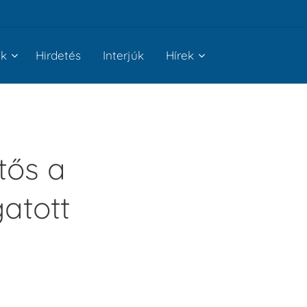
nk
Hirdetés
Interjúk
Hírek
tős a
atott