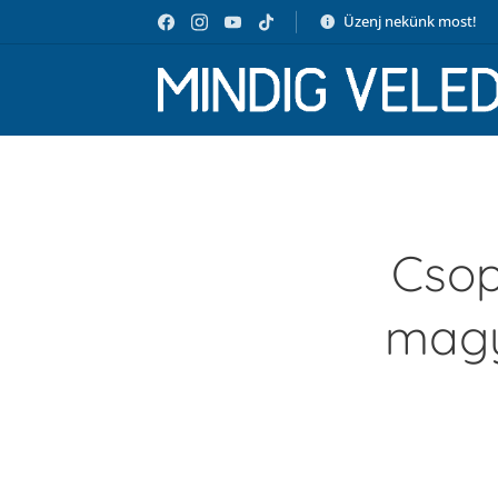
Üzenj nekünk most!
Csop
magy