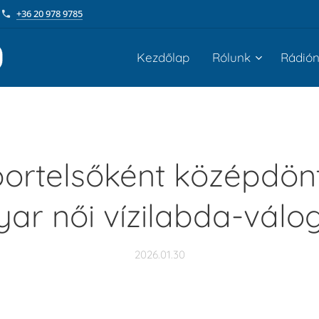
+36 20 978 9785
Kezdőlap
Rólunk
Rádió
ortelsőként középdön
ar női vízilabda-válog
2026.01.30