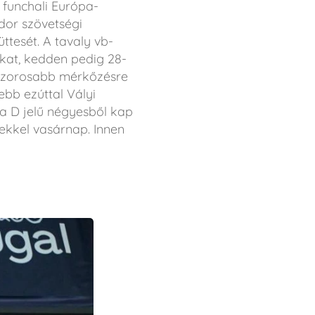
 funchali Európa-
dor szövetségi
tesét. A tavaly vb-
kat, kedden pedig 28-
t szorosabb mérkőzésre
ebb ezúttal Vályi
a D jelű négyesből kap
iekkel vasárnap. Innen