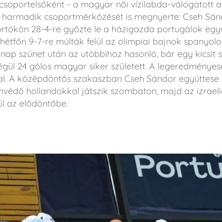
csoportelsőként - a magyar női vízilabda-válogatott a
 harmadik csoportmérkőzését is megnyerte: Cseh Sán
rtökön 28-4-re győzte le a házigazda portugálok együt
tfőn 9-7-re múlták felül az olimpiai bajnok spanyolo
nap szünet után az utóbbihoz hasonló, bár egy kicsi
végül 24 gólos magyar siker született. A legeredményes
tal. A középdöntős szakaszban Cseh Sándor együttese 
címvédő hollandokkal játszik szombaton, majd az izrael
ül az elődöntőbe.