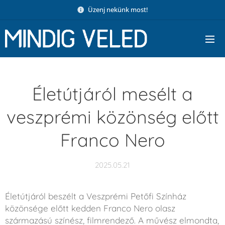
Üzenj nekünk most!
Életútjáról mesélt a
veszprémi közönség előtt
Franco Nero
2025.05.21
Életútjáról beszélt a Veszprémi Petőfi Színház
közönsége előtt kedden Franco Nero olasz
származású színész, filmrendező. A művész elmondta,