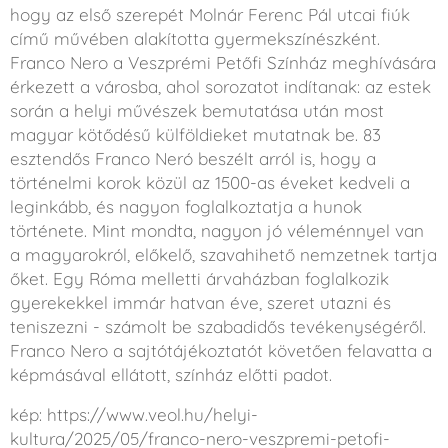
hogy az első szerepét Molnár Ferenc Pál utcai fiúk
című művében alakította gyermekszínészként.
Franco Nero a Veszprémi Petőfi Színház meghívására
érkezett a városba, ahol sorozatot indítanak: az estek
során a helyi művészek bemutatása után most
magyar kötődésű külföldieket mutatnak be. 83
esztendős Franco Neró beszélt arról is, hogy a
történelmi korok közül az 1500-as éveket kedveli a
leginkább, és nagyon foglalkoztatja a hunok
története. Mint mondta, nagyon jó véleménnyel van
a magyarokról, előkelő, szavahihető nemzetnek tartja
őket. Egy Róma melletti árvaházban foglalkozik
gyerekekkel immár hatvan éve, szeret utazni és
teniszezni - számolt be szabadidős tevékenységéről.
Franco Nero a sajtótájékoztatót követően felavatta a
képmásával ellátott, színház előtti padot.
kép: https://www.veol.hu/helyi-
kultura/2025/05/franco-nero-veszpremi-petofi-