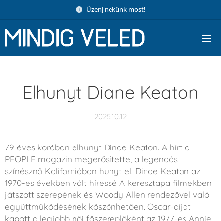
Üzenj nekünk most!
Elhunyt Diane Keaton
2025.10.12
79 éves korában elhunyt Dinae Keaton. A hírt a
PEOPLE magazin megerősítette, a legendás
színésznő Kaliforniában hunyt el. Dinae Keaton az
1970-es években vált híressé A keresztapa filmekben
játszott szerepének és Woody Allen rendezővel való
együttműködésének köszönhetően. Oscar-díjat
kapott a legjobb női főszereplőként az 1977-es Annie