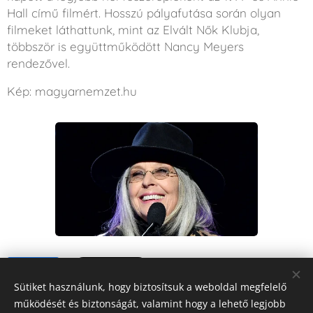
Hall című filmért. Hosszú pályafutása során olyan
filmeket láthattunk, mint az Elvált Nők Klubja,
többször is együttműködött Nancy Meyers
rendezővel.
Kép: magyarnemzet.hu
Share
Sütiket használunk, hogy biztosítsuk a weboldal megfelelő
működését és biztonságát, valamint hogy a lehető legjobb