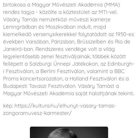
birtokosa a Magyar Művészeti Akadémia (MMA)
rendes tagja - közölte a köztestület az MTI-vel.
Vásáry Tamás nemzetközi művészi karrierje
Leningrádban és Moszkvában indult, majd
kiemelkedő versenysikerekkel folytatódott az 1950-es
években Varsóban, Párizsban, Brüsszelben és Rio de
Janeiró-ban. Rendszeres vendége volt a világ
legjelentősebb zenei fesztiváljainak, többek között
fellépett a Salzburgi Ünnepi Játékokon, az Edinburgh-
i Fesztiválon, a Berlini Fesztiválon, valamint a BBC
Proms koncertsorozaton, a Holland Fesztiválon és a
Budapesti Tavaszi Fesztiválon. Vásáry Tamást a
Magyar Művészeti Akadémia saját halottjának tekinti.
kép: https://kultura.hu/elhunyt-vasary-tamas-
zongoramuvesz-karmester/