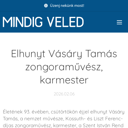
Üzenj nekünk most!
Elhunyt Vásáry Tamás
zongoraművész,
karmester
2026.02.06
Életének 93. évében, csütörtökön éjjel elhunyt Vásáry
Tamás, a nemzet művésze, Kossuth- és Liszt Ferenc-
díjas zongoraművész, karmester, a Szent István Rend