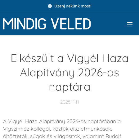
Üzenj nekünk most!
Elkészült a Vigyél Haza
Alapítvány 2026-os
naptára
2025.11.11
A Vigyél Haza Alapítvány 2026-os naptárában a
Vígszínház kollégái, köztük díszletmunkások,
öltöztetők, súgók és világosítók, valamint Rudolf