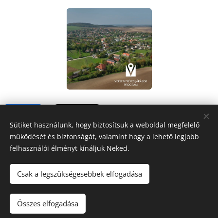
Share
Sütiket használunk, hogy biztosítsuk a weboldal megfelelő
működését és biztonságát, valamint hogy a lehető legjobb
felhasználói élményt kínáljuk Neked.
Csak a legszükségesebbek elfogadása
FORRÁS
RÁDIÓ
Mindig veled
Összes elfogadása
Sütik