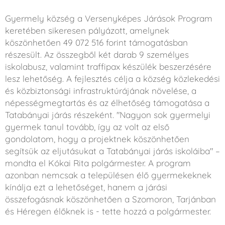
Gyermely község a Versenyképes Járások Program
keretében sikeresen pályázott, amelynek
köszönhetően 49 072 516 forint támogatásban
részesült. Az összegből két darab 9 személyes
iskolabusz, valamint traffipax készülék beszerzésére
lesz lehetőség. A fejlesztés célja a község közlekedési
és közbiztonsági infrastruktúrájának növelése, a
népességmegtartás és az élhetőség támogatása a
Tatabányai járás részeként. "Nagyon sok gyermelyi
gyermek tanul tovább, így az volt az első
gondolatom, hogy a projektnek köszönhetően
segítsük az eljutásukat a Tatabányai járás iskoláiba" –
mondta el Kókai Rita polgármester. A program
azonban nemcsak a településen élő gyermekeknek
kínálja ezt a lehetőséget, hanem a járási
összefogásnak köszönhetően a Szomoron, Tarjánban
és Héregen élőknek is - tette hozzá a polgármester.