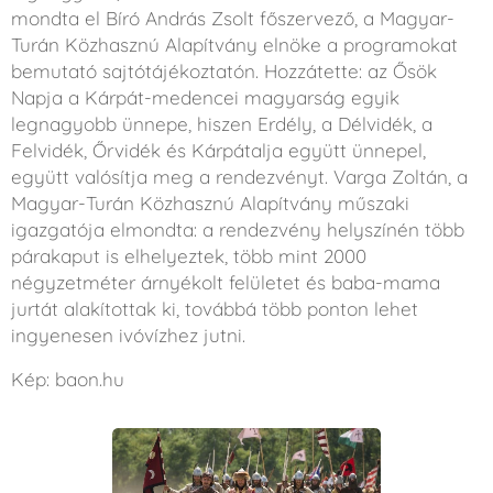
mondta el Bíró András Zsolt főszervező, a Magyar-
Turán Közhasznú Alapítvány elnöke a programokat
bemutató sajtótájékoztatón. Hozzátette: az Ősök
Napja a Kárpát-medencei magyarság egyik
legnagyobb ünnepe, hiszen Erdély, a Délvidék, a
Felvidék, Őrvidék és Kárpátalja együtt ünnepel,
együtt valósítja meg a rendezvényt. Varga Zoltán, a
Magyar-Turán Közhasznú Alapítvány műszaki
igazgatója elmondta: a rendezvény helyszínén több
párakaput is elhelyeztek, több mint 2000
négyzetméter árnyékolt felületet és baba-mama
jurtát alakítottak ki, továbbá több ponton lehet
ingyenesen ivóvízhez jutni.
Kép: baon.hu