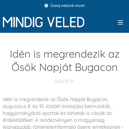
Üzenj nekünk most!
Idén is megrendezik az
Ősök Napját Bugacon
2025.07.31
Idén is megrendezik az Ősök Napját Bugacon,
augusztus 8. és 10. között lovasíjász bemutatók,
hagyományőrző sportok és tárlatok is várják az
érdeklődőket. A rendezvényen a magyarság
legnagyobb, történelemformáló őseire emlékeznek -