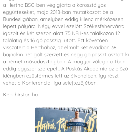
a Hertha BSC-ben végigjárta a korosztályos
együtteseket, majd 2018-ban mutatkozott be a
Bundesligában, amelyben eddig kilenc mérkőzésen
lépett pályára. Négy évvel ezelőtt Székesfehérvárra
igazolt és két szezon alatt 75 NB I-es találkozón 12
találatig és 16 gólpasszig jutott. Ezt követően
visszatért a Herthához, az elmúlt két évadban 38
bajnokin hét gólt szerzett és négy gólpasszt osztott ki
a német másodosztályban. A magyar válogatottban
eddig egyszer szerepelt. A Puskás Akadémia az előző
idényben ezüstérmes lett az élvonalban, így részt
vehet a Konferencia-liga selejtezőjében.
Kép: hírstart.hu