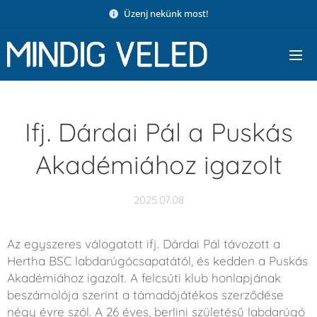
Üzenj nekünk most!
Ifj. Dárdai Pál a Puskás
Akadémiához igazolt
2025.07.08
Az egyszeres válogatott ifj. Dárdai Pál távozott a
Hertha BSC labdarúgócsapatától, és kedden a Puskás
Akadémiához igazolt. A felcsúti klub honlapjának
beszámolója szerint a támadójátékos szerződése
négy évre szól. A 26 éves, berlini születésű labdarúgó