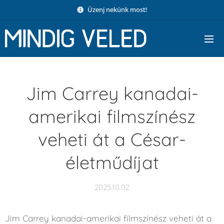
Üzenj nekünk most!
Jim Carrey kanadai-
amerikai filmszínész
veheti át a César-
életműdíjat
2025.10.02
Jim Carrey kanadai-amerikai filmszínész veheti át a