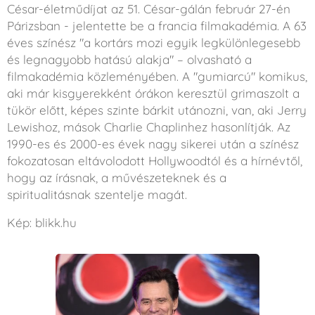
César-életműdíjat az 51. César-gálán február 27-én
Párizsban - jelentette be a francia filmakadémia. A 63
éves színész "a kortárs mozi egyik legkülönlegesebb
és legnagyobb hatású alakja" – olvasható a
filmakadémia közleményében. A "gumiarcú" komikus,
aki már kisgyerekként órákon keresztül grimaszolt a
tükör előtt, képes szinte bárkit utánozni, van, aki Jerry
Lewishoz, mások Charlie Chaplinhez hasonlítják. Az
1990-es és 2000-es évek nagy sikerei után a színész
fokozatosan eltávolodott Hollywoodtól és a hírnévtől,
hogy az írásnak, a művészeteknek és a
spiritualitásnak szentelje magát.
Kép: blikk.hu