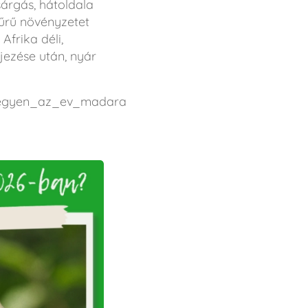
árgás, hátoldala
sűrű növényzetet
Afrika déli,
ejezése után, nyár
_legyen_az_ev_madara