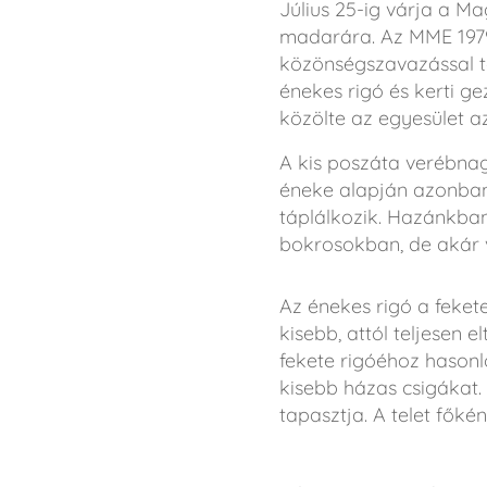
Július 25-ig várja a 
madarára. Az MME 1979
közönségszavazással tö
énekes rigó és kerti ge
közölte az egyesület az
A kis poszáta verébnag
éneke alapján azonban 
táplálkozik. Hazánkban 
bokrosokban, de akár vá
Az énekes rigó a fekete
kisebb, attól teljesen e
fekete rigóéhoz hasonl
kisebb házas csigákat.
tapasztja. A telet főké