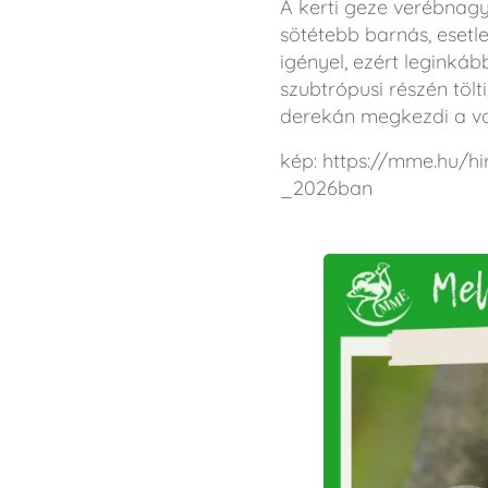
A kerti geze verébnagy
sötétebb barnás, esetl
igényel, ezért leginkább
szubtrópusi részén tölt
derekán megkezdi a vonu
kép: https://mme.hu
_2026ban