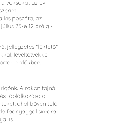
 a voksokat az év
zerint
 kis poszáta, az
úlius 25-e 12 óráig -
, jellegzetes "lüktető"
kal, levéltetvekkel
ártéri erdőkben,
rigónk. A rokon fajnál
a és táplálkozása a
teket, ahol bőven talál
adó faanyaggal simára
ai is.