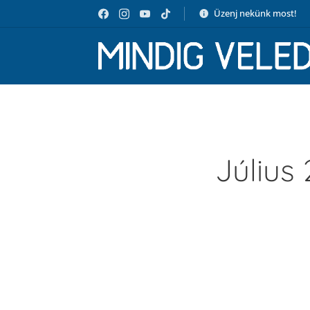
Üzenj nekünk most!
Július