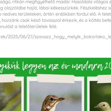
ságú, ritkán megfigyelhető madár. Hasoldala világos s
eg olajzöldbe hajló, lábai kékesszürkék. Fészkeléshez 
 nedves területeken, ártéri erdőkben fordul elő. A telet 
i, hozzánk csak késő tavasszal érkezik, és a költés bef
lást a telelőterületek felé.
/hirek/2025/06/27/szavazz_hogy_melyik_bokorlako