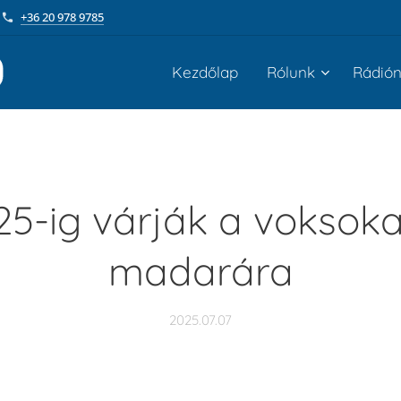
+36 20 978 9785
Kezdőlap
Rólunk
Rádió
 25-ig várják a voksoka
madarára
2025.07.07