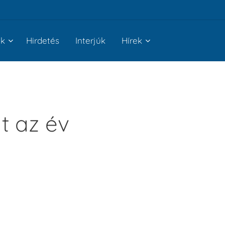
nk
Hirdetés
Interjúk
Hírek
t az év