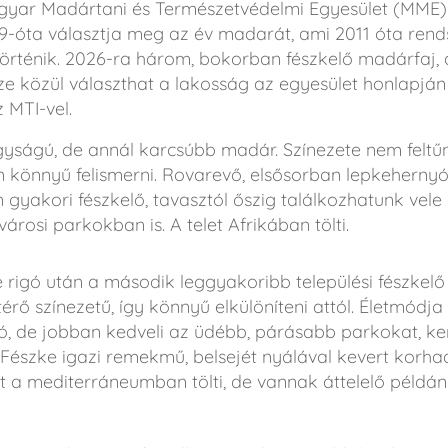
Magyar Madártani és Természetvédelmi Egyesület (MME)
-óta választja meg az év madarát, ami 2011 óta rends
rténik. 2026-ra három, bokorban fészkelő madárfaj, a
ze közül választhat a lakosság az egyesület honlapján j
 MTI-vel.
yságú, de annál karcsúbb madár. Színezete nem feltűnő
könnyű felismerni. Rovarevő, elsősorban lepkehernyók
gyakori fészkelő, tavasztól őszig találkozhatunk vele 
rosi parkokban is. A telet Afrikában tölti.
 rigó után a második leggyakoribb települési fészkelő 
ltérő színezetű, így könnyű elkülöníteni attól. Életmódj
ó, de jobban kedveli az üdébb, párásabb parkokat, ker
 Fészke igazi remekmű, belsejét nyálával kevert korh
nt a mediterráneumban tölti, de vannak áttelelő példány