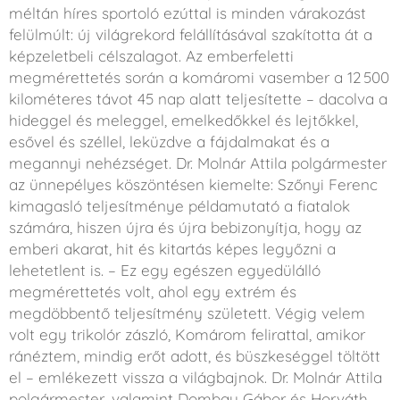
méltán híres sportoló ezúttal is minden várakozást
felülmúlt: új világrekord felállításával szakította át a
képzeletbeli célszalagot. Az emberfeletti
megmérettetés során a komáromi vasember a 12 500
kilométeres távot 45 nap alatt teljesítette – dacolva a
hideggel és meleggel, emelkedőkkel és lejtőkkel,
esővel és széllel, leküzdve a fájdalmakat és a
megannyi nehézséget. Dr. Molnár Attila polgármester
az ünnepélyes köszöntésen kiemelte: Szőnyi Ferenc
kimagasló teljesítménye példamutató a fiatalok
számára, hiszen újra és újra bebizonyítja, hogy az
emberi akarat, hit és kitartás képes legyőzni a
lehetetlent is. – Ez egy egészen egyedülálló
megmérettetés volt, ahol egy extrém és
megdöbbentő teljesítmény született. Végig velem
volt egy trikolór zászló, Komárom felirattal, amikor
ránéztem, mindig erőt adott, és büszkeséggel töltött
el – emlékezett vissza a világbajnok. Dr. Molnár Attila
polgármester, valamint Dombay Gábor és Horváth