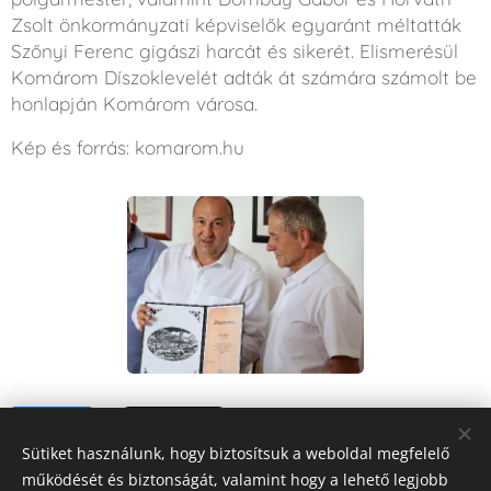
Zsolt önkormányzati képviselők egyaránt méltatták
Szőnyi Ferenc gigászi harcát és sikerét. Elismerésül
Komárom Díszoklevelét adták át számára számolt be
honlapján Komárom városa.
Kép és forrás: komarom.hu
Share
Sütiket használunk, hogy biztosítsuk a weboldal megfelelő
működését és biztonságát, valamint hogy a lehető legjobb