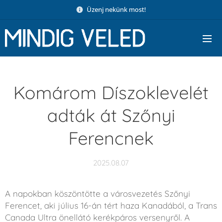
Üzenj nekünk most!
Komárom Díszoklevelét
adták át Szőnyi
Ferencnek
2025.08.07
A napokban köszöntötte a városvezetés Szőnyi
Ferencet, aki július 16-án tért haza Kanadából, a Trans
Canada Ultra önellátó kerékpáros versenyről. A