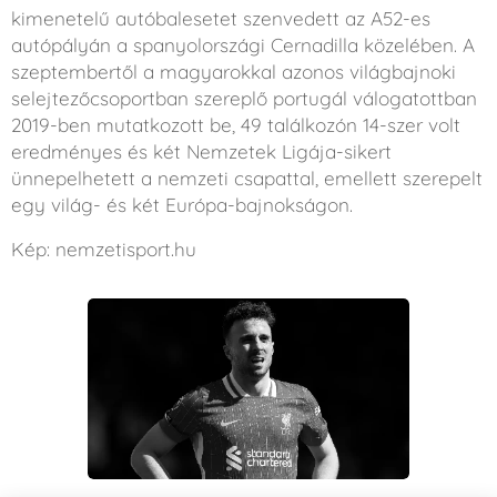
kimenetelű autóbalesetet szenvedett az A52-es
autópályán a spanyolországi Cernadilla közelében. A
szeptembertől a magyarokkal azonos világbajnoki
selejtezőcsoportban szereplő portugál válogatottban
2019-ben mutatkozott be, 49 találkozón 14-szer volt
eredményes és két Nemzetek Ligája-sikert
ünnepelhetett a nemzeti csapattal, emellett szerepelt
egy világ- és két Európa-bajnokságon.
Kép: nemzetisport.hu