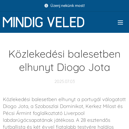
Üzenj nekünk most!
Közlekedési balesetben
elhunyt Diogo Jota
2025.07.03
Közlekedési balesetben elhunyt a portugál válogatott
Diogo Jota, a Szoboszlai Dominikot, Kerkez Milost és
Pécsi Ármint foglalkoztató Liverpool
labdarúgócsapatának játékosa. A 28 esztendős
futballista és két évvel fiatalabb testvére halálos