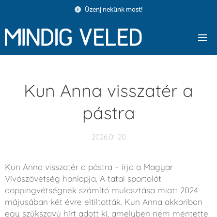
Üzenj nekünk most!
Kun Anna visszatér a
pástra
2026.01.20
Kun Anna visszatér a pástra – írja a Magyar
Vívószövetség honlapja. A tatai sportolót
doppingvétségnek számító mulasztása miatt 2024
májusában két évre eltiltották. Kun Anna akkoriban
egy szűkszavú hírt adott ki, amelyben nem mentette