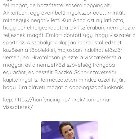
fel magát, de hozzátette: sosem doppingolt.
Akkoriban, egy éven belül nyolcszor adott mintát,
mindegyik negatív lett. Kun Anna azt nyilatkozta,
hogy bár elhelyezkedett a civil szférában, nem érezte
teljesnek magát. Emiatt döntött úgy, hogy visszatér a
sporthoz. A szabályok alapján márciustól edzhet
közösen a többiekkel, májusban indulhat először
versenyen. Hivatalosan jelezte a visszatérését a
magyar, és a nemzetközi szövetség irányába
egyaránt, és beszélt Boczkó Gábor szövetségi
kapitánnyal is. Természetesen mindez azzal is jár,
hogy újra aláveti magát a doppingszabályoknak.
kép: https://hunfencing.hu/hirek/kun-anna-
visszaterek/