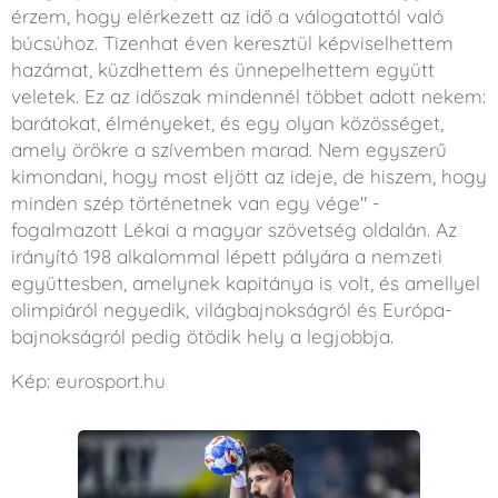
érzem, hogy elérkezett az idő a válogatottól való
búcsúhoz. Tizenhat éven keresztül képviselhettem
hazámat, küzdhettem és ünnepelhettem együtt
veletek. Ez az időszak mindennél többet adott nekem:
barátokat, élményeket, és egy olyan közösséget,
amely örökre a szívemben marad. Nem egyszerű
kimondani, hogy most eljött az ideje, de hiszem, hogy
minden szép történetnek van egy vége" -
fogalmazott Lékai a magyar szövetség oldalán. Az
irányító 198 alkalommal lépett pályára a nemzeti
együttesben, amelynek kapitánya is volt, és amellyel
olimpiáról negyedik, világbajnokságról és Európa-
bajnokságról pedig ötödik hely a legjobbja.
Kép: eurosport.hu