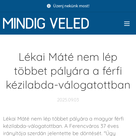
Üzenj nekünk most!
Lékai Máté nem lép
többet pályára a férfi
kézilabda-válogatottban
2025.09.03
Lékai Máté nem lép többet pályára a magyar férfi
kézilabda-válogatottban. A Ferencváros 37 éves
irányítója szerdán jelentette be döntését. "Úgy