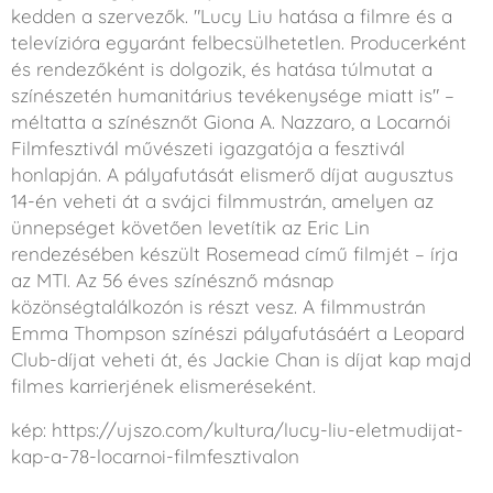
kedden a szervezők. "Lucy Liu hatása a filmre és a
televízióra egyaránt felbecsülhetetlen. Producerként
és rendezőként is dolgozik, és hatása túlmutat a
színészetén humanitárius tevékenysége miatt is" –
méltatta a színésznőt Giona A. Nazzaro, a Locarnói
Filmfesztivál művészeti igazgatója a fesztivál
honlapján. A pályafutását elismerő díjat augusztus
14-én veheti át a svájci filmmustrán, amelyen az
ünnepséget követően levetítik az Eric Lin
rendezésében készült Rosemead című filmjét – írja
az MTI. Az 56 éves színésznő másnap
közönségtalálkozón is részt vesz. A filmmustrán
Emma Thompson színészi pályafutásáért a Leopard
Club-díjat veheti át, és Jackie Chan is díjat kap majd
filmes karrierjének elismeréseként.
kép: https://ujszo.com/kultura/lucy-liu-eletmudijat-
kap-a-78-locarnoi-filmfesztivalon