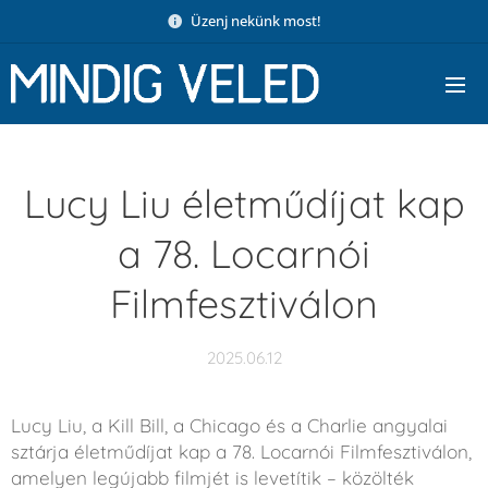
Üzenj nekünk most!
Lucy Liu életműdíjat kap
a 78. Locarnói
Filmfesztiválon
2025.06.12
Lucy Liu, a Kill Bill, a Chicago és a Charlie angyalai
sztárja életműdíjat kap a 78. Locarnói Filmfesztiválon,
amelyen legújabb filmjét is levetítik – közölték