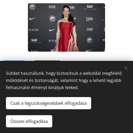
Share
Sütiket használunk, hogy biztosítsuk a weboldal megfelelő
működését és biztonságát, valamint hogy a lehető legjobb
felhasználói élményt kínáljuk Neked.
Csak a legszükségesebbek elfogadása
FORRÁS
RÁDIÓ
Mindig veled
Összes elfogadása
Sütik