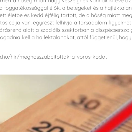
 mert a hőség miatt nagy veszélynek vannak kitéve az
a fogyatékossággal élők, a betegeket és a hajléktala
tt életbe és kedd éjfélig tartott, de a hőség miatt me
os célja van: egyrészt felhívja a társadalom figyelmét 
járásrend alatt a szociális szektorban a diszpécserszol
gadnia kell a hajléktalanokat, attól függetlenül, hog
hir.hu/hir/meghosszabbitottak-a-voros-kodot