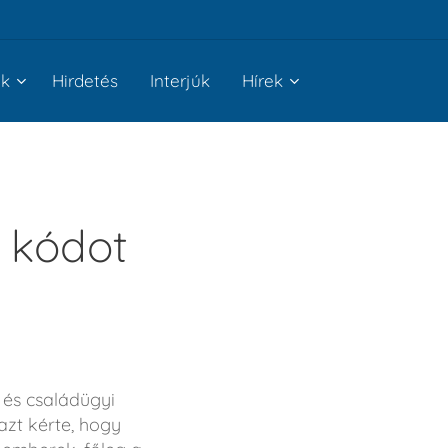
nk
Hirdetés
Interjúk
Hírek
 kódot
 és családügyi
azt kérte, hogy