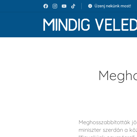
Üzenj nekünk most!
Megho
Meghosszabbították jövő
miniszter szerdán a kö