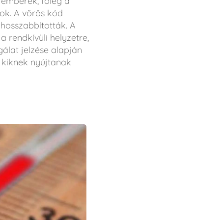
 emberek, főleg a
nok. A vörös kód
ghosszabbították. A
a rendkívüli helyzetre,
gálat jelzése alapján
y kiknek nyújtanak