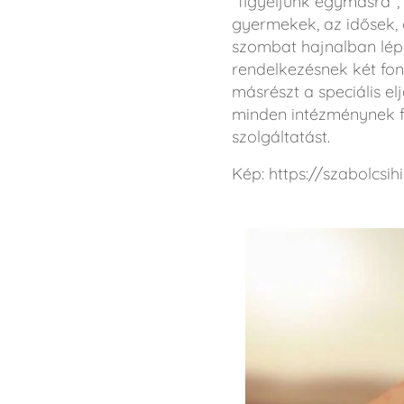
"figyeljünk egymásra",
gyermekek, az idősek, 
szombat hajnalban lépe
rendelkezésnek két font
másrészt a speciális el
minden intézménynek fo
szolgáltatást.
Kép: https://szabolcsi