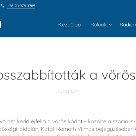
+36 20 978 9785
Kezdőlap
Rólunk
Rádió
sszabbították a vörös
2026.06.24
 hét kedd éjfélig a vörös kódot - közölte a szociális-
zösségi-oldalán. Kátai-Németh Vilmos bejegyzésében 