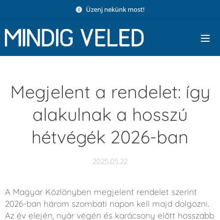
Üzenj nekünk most!
Megjelent a rendelet: így
alakulnak a hosszú
hétvégék 2026-ban
2025.05.22
A Magyar Közlönyben megjelent rendelet szerint
2026-ban három szombati napon kell majd dolgozni.
Az év elején, nyár végén és karácsony előtt hosszabb