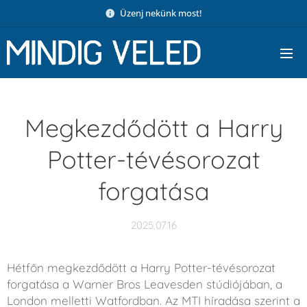
Üzenj nekünk most!
Megkezdődött a Harry
Potter-tévésorozat
forgatása
2025.07.16
Hétfőn megkezdődött a Harry Potter-tévésorozat
forgatása a Warner Bros Leavesden stúdiójában, a
London melletti Watfordban. Az MTI híradása szerint a