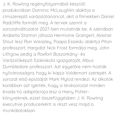
J. K. Rowling regényfolyamából készülő
produkcióban Dominic McLaughlin alakítja a
címszereplő varázslótanoncot, akit a filmekben Daniel
Radcliffe formált meg. A tervek szerint a
sorozatváltozatot 2027-ben mutatnák be. A szériában
Arabella Stanton játssza Hermione Grangert, Alastair
Stout lesz Ron Weasley, Paapa Essiedu alakítja Piton
professzort, Hargidot Nick Frost formálja meg, John
Lithgow pedig a Roxfort Boszorkány- és
Varázslóképző Szakiskola igazgatóját, Albus
Dumbledore professzort. Azt egyelőre nem hozták
nyilvánosságra, hogy ki kapja Voldemort szerepét. A
sorozat első epizódját Mark Mylod rendezi. Az alkotók
korábban azt ígérték, hogy a tévésorozat minden
évada hű adaptációja lesz a Harry Potter-
könyveknek, ezzel összefüggésben J. K. Rowling
executive producerként is részt vesz majd a
munkálatokban.