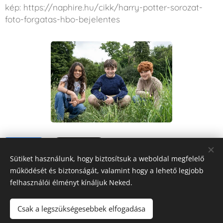
kép: https://naphire.hu/cikk/harry-potter-sorozat-
foto-forgatas-hbo-bejelentes
Share
Sütiket használunk, hogy biztosítsuk a weboldal megfelelő
működését és biztonságát, valamint hogy a lehető legjobb
felhasználói élményt kínáljuk Neked.
Csak a legszükségesebbek elfogadása
FORRÁS
RÁDIÓ