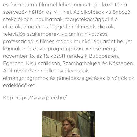
és formátumú filmmel lehet június 1-ig - közölték a
szervezők hétfőn az MTI-vel. Az alkotások különböző
szekciókban indulhatnak: fogyatékossággal élő
alkotók, amatőr és független filmesek, diákok,
televíziós szakemberek, valamint hivatásos,
professzionális filmes stábok munkái egyaránt helyet
kapnak a fesztivál programjában. Az eseményt
november 13. és 16. között rendezik Budapesten,
Egerben, Kisújszálláson, Szombathelyen és Kőszegen.
A filmvetítések mellett workshopok,
élményprogramok és panelbeszélgetések is várják az
érdeklődőket.
Kép: https://www.prae.hu/