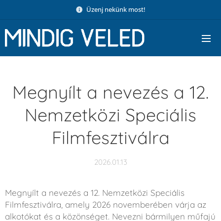
Üzenj nekünk most!
Megnyílt a nevezés a 12.
Nemzetközi Speciális
Filmfesztiválra
2026.01.13
Megnyílt a nevezés a 12. Nemzetközi Speciális
Filmfesztiválra, amely 2026 novemberében várja az
alkotókat és a közönséget. Nevezni bármilyen műfajú