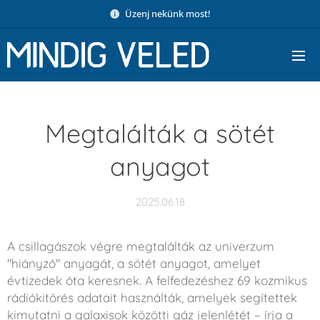
Üzenj nekünk most!
Megtalálták a sötét
anyagot
2025.06.18
A csillagászok végre megtalálták az univerzum
"hiányzó" anyagát, a sötét anyagot, amelyet
évtizedek óta keresnek. A felfedezéshez 69 kozmikus
rádiókitörés adatait használták, amelyek segítettek
kimutatni a galaxisok közötti gáz jelenlétét – írja a