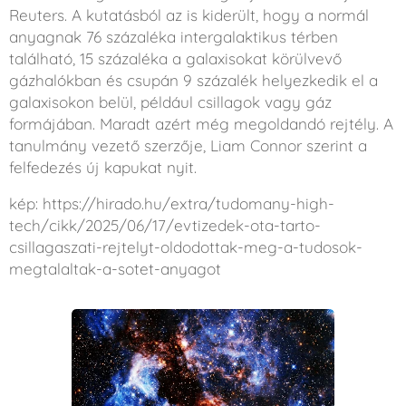
Reuters. A kutatásból az is kiderült, hogy a normál
anyagnak 76 százaléka intergalaktikus térben
található, 15 százaléka a galaxisokat körülvevő
gázhalókban és csupán 9 százalék helyezkedik el a
galaxisokon belül, például csillagok vagy gáz
formájában. Maradt azért még megoldandó rejtély. A
tanulmány vezető szerzője, Liam Connor szerint a
felfedezés új kapukat nyit.
kép: https://hirado.hu/extra/tudomany-high-
tech/cikk/2025/06/17/evtizedek-ota-tarto-
csillagaszati-rejtelyt-oldodottak-meg-a-tudosok-
megtalaltak-a-sotet-anyagot