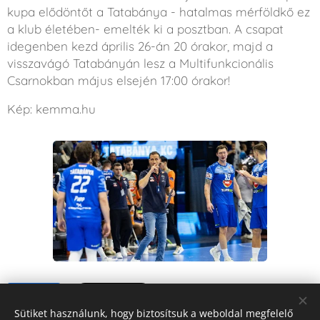
kupa elődöntőt a Tatabánya - hatalmas mérföldkő ez
a klub életében- emelték ki a posztban. A csapat
idegenben kezd április 26-án 20 órakor, majd a
visszavágó Tatabányán lesz a Multifunkcionális
Csarnokban május elsején 17:00 órakor!
Kép: kemma.hu
Share
Sütiket használunk, hogy biztosítsuk a weboldal megfelelő