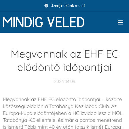
Üzenj nekünk most!
Megvannak az EHF EC
elődöntő időpontjai
2026.04.09
Megvannak az EHF EC elődöntő időpontjai – közölte
közösségi oldalán a Tatabánya Kézilabda Club. Az
Európa-kupa elődöntőjében a HC Izvidac lesz a MOL
Tatabánya KC ellenfele, és már a pontos menetrend
is ismert! Több mint 40 év után játszik ismét Európa-