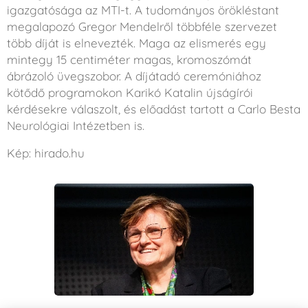
igazgatósága az MTI-t. A tudományos örökléstant
megalapozó Gregor Mendelről többféle szervezet
több díját is elnevezték. Maga az elismerés egy
mintegy 15 centiméter magas, kromoszómát
ábrázoló üvegszobor. A díjátadó ceremóniához
kötődő programokon Karikó Katalin újságírói
kérdésekre válaszolt, és előadást tartott a Carlo Besta
Neurológiai Intézetben is.
Kép: hirado.hu