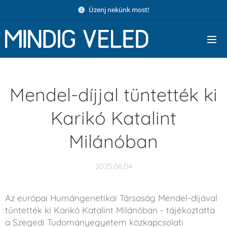
Üzenj nekünk most!
Mendel-díjjal tüntették ki
Karikó Katalint
Milánóban
2025.06.04
Az európai Humángenetikai Társaság Mendel-díjával
tüntették ki Karikó Katalint Milánóban - tájékoztatta
a Szegedi Tudományegyetem közkapcsolati