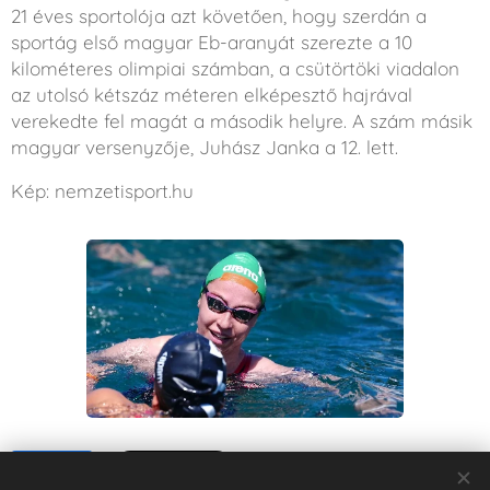
21 éves sportolója azt követően, hogy szerdán a
sportág első magyar Eb-aranyát szerezte a 10
kilométeres olimpiai számban, a csütörtöki viadalon
az utolsó kétszáz méteren elképesztő hajrával
verekedte fel magát a második helyre. A szám másik
magyar versenyzője, Juhász Janka a 12. lett.
Kép: nemzetisport.hu
Share