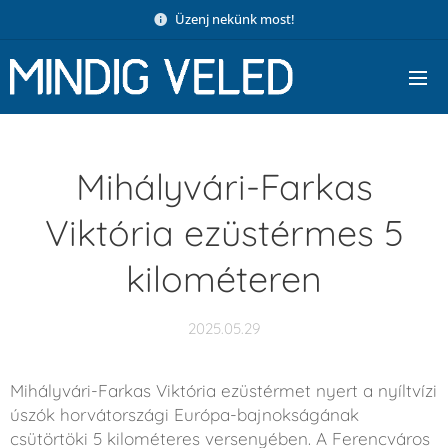
Üzenj nekünk most!
Mihályvári-Farkas
Viktória ezüstérmes 5
kilométeren
2025.05.29
Mihályvári-Farkas Viktória ezüstérmet nyert a nyíltvízi
úszók horvátországi Európa-bajnokságának
csütörtöki 5 kilométeres versenyében. A Ferencváros