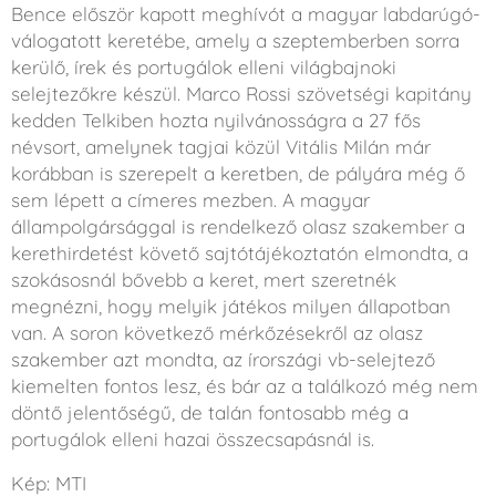
Bence először kapott meghívót a magyar labdarúgó-
válogatott keretébe, amely a szeptemberben sorra
kerülő, írek és portugálok elleni világbajnoki
selejtezőkre készül. Marco Rossi szövetségi kapitány
kedden Telkiben hozta nyilvánosságra a 27 fős
névsort, amelynek tagjai közül Vitális Milán már
korábban is szerepelt a keretben, de pályára még ő
sem lépett a címeres mezben. A magyar
állampolgársággal is rendelkező olasz szakember a
kerethirdetést követő sajtótájékoztatón elmondta, a
szokásosnál bővebb a keret, mert szeretnék
megnézni, hogy melyik játékos milyen állapotban
van. A soron következő mérkőzésekről az olasz
szakember azt mondta, az írországi vb-selejtező
kiemelten fontos lesz, és bár az a találkozó még nem
döntő jelentőségű, de talán fontosabb még a
portugálok elleni hazai összecsapásnál is.
Kép: MTI