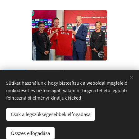
Share
Sütiket használunk, hogy biztosítsuk a weboldal megfelelő
működését és biztonságát, valamint hogy a lehető legjobb
felhasználói élményt kínáljuk Neked.
Csak a legszükségesebbek elfogadása
FORRÁS
RÁDIÓ
Mindig veled
Összes elfogadása
Sütik