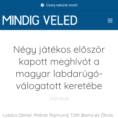
Üzenj nekünk most!
Négy játékos először
kapott meghívót a
magyar labdarúgó-
válogatott keretébe
2025.08.26
Lukács Dániel, Molnár Rajmund, Tóth Barna és Ötvös