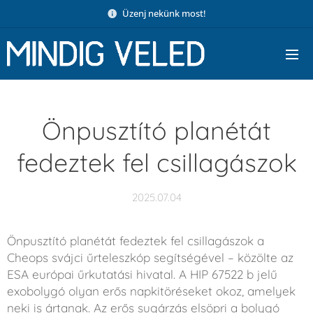
Üzenj nekünk most!
Önpusztító planétát
fedeztek fel csillagászok
2025.07.04
Önpusztító planétát fedeztek fel csillagászok a
Cheops svájci űrteleszkóp segítségével – közölte az
ESA európai űrkutatási hivatal. A HIP 67522 b jelű
exobolygó olyan erős napkitöréseket okoz, amelyek
neki is ártanak. Az erős sugárzás elsöpri a bolygó