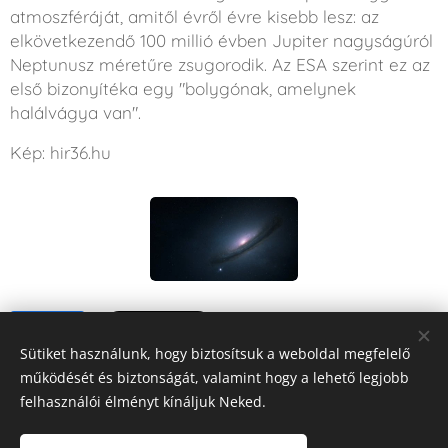
atmoszféráját, amitől évről évre kisebb lesz: az
elkövetkezendő 100 millió évben Jupiter nagyságúról
Neptunusz méretűre zsugorodik. Az ESA szerint ez az
első bizonyítéka egy "bolygónak, amelynek
halálvágya van".
Kép: hir36.hu
Share
Sütiket használunk, hogy biztosítsuk a weboldal megfelelő
működését és biztonságát, valamint hogy a lehető legjobb
felhasználói élményt kínáljuk Neked.