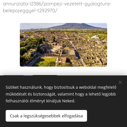
annunziata-l2386/pompeji-vezetett-gyalogtura-
belepojeggyel-t292970/
Share
Sütiket használunk, hogy biztosítsuk a weboldal megfelelő
működését és biztonságát, valamint hogy a lehető legjobb
felhasználói élményt kínáljuk Neked.
Csak a legszükségesebbek elfogadása
FORRÁS
RÁDIÓ
Mindig veled