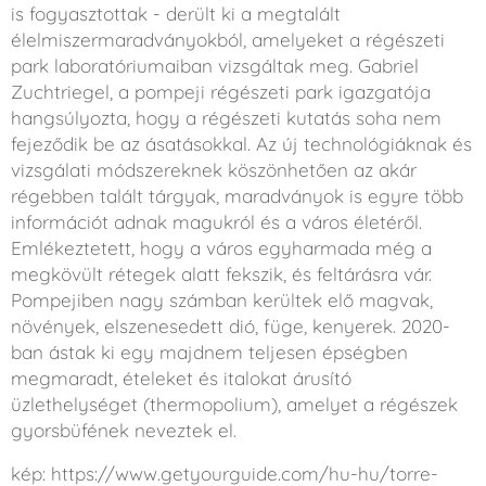
is fogyasztottak - derült ki a megtalált
élelmiszermaradványokból, amelyeket a régészeti
park laboratóriumaiban vizsgáltak meg. Gabriel
Zuchtriegel, a pompeji régészeti park igazgatója
hangsúlyozta, hogy a régészeti kutatás soha nem
fejeződik be az ásatásokkal. Az új technológiáknak és
vizsgálati módszereknek köszönhetően az akár
régebben talált tárgyak, maradványok is egyre több
információt adnak magukról és a város életéről.
Emlékeztetett, hogy a város egyharmada még a
megkövült rétegek alatt fekszik, és feltárásra vár.
Pompejiben nagy számban kerültek elő magvak,
növények, elszenesedett dió, füge, kenyerek. 2020-
ban ástak ki egy majdnem teljesen épségben
megmaradt, ételeket és italokat árusító
üzlethelységet (thermopolium), amelyet a régészek
gyorsbüfének neveztek el.
kép: https://www.getyourguide.com/hu-hu/torre-