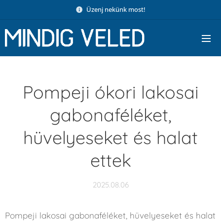
Üzenj nekünk most!
Pompeji ókori lakosai
gabonaféléket,
hüvelyeseket és halat
ettek
2025.08.06
Pompeji lakosai gabonaféléket, hüvelyeseket és halat