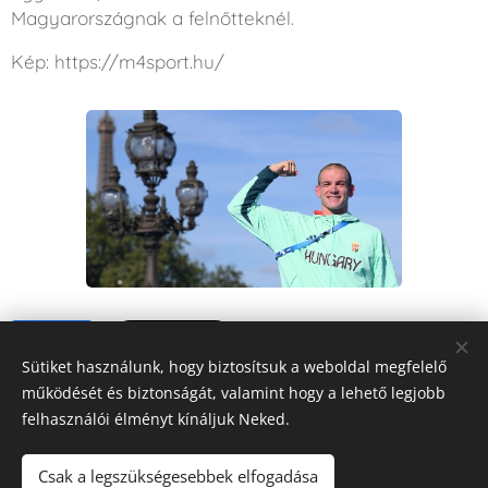
Magyarországnak a felnőtteknél.
Kép: https://m4sport.hu/
Share
Sütiket használunk, hogy biztosítsuk a weboldal megfelelő
működését és biztonságát, valamint hogy a lehető legjobb
felhasználói élményt kínáljuk Neked.
Csak a legszükségesebbek elfogadása
FORRÁS
RÁDIÓ