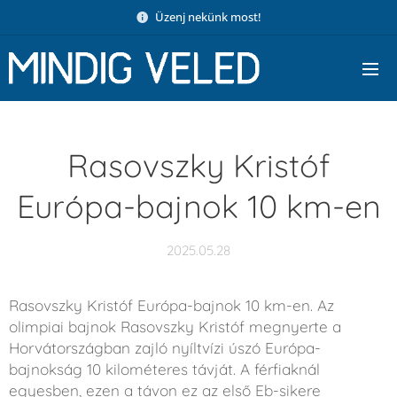
Üzenj nekünk most!
Rasovszky Kristóf
Európa-bajnok 10 km-en
2025.05.28
Rasovszky Kristóf Európa-bajnok 10 km-en. Az
olimpiai bajnok Rasovszky Kristóf megnyerte a
Horvátországban zajló nyíltvízi úszó Európa-
bajnokság 10 kilométeres távját. A férfiaknál
egyesben, ezen a távon ez az első Eb-sikere