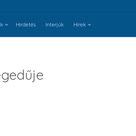
nk
Hirdetés
Interjúk
Hírek
hegedűje