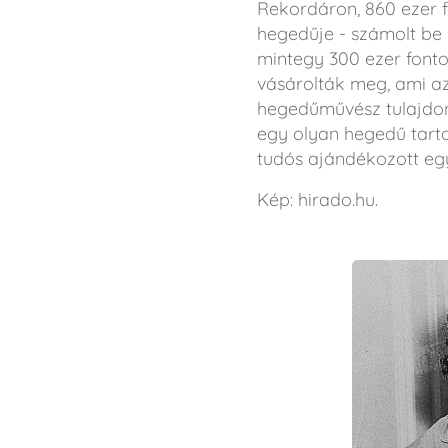
Rekordáron, 860 ezer fon
hegedűje - számolt be
mintegy 300 ezer font
vásárolták meg, ami a
hegedűművész tulajdona
egy olyan hegedű tarto
tudós ajándékozott egy 
Kép: hirado.hu.