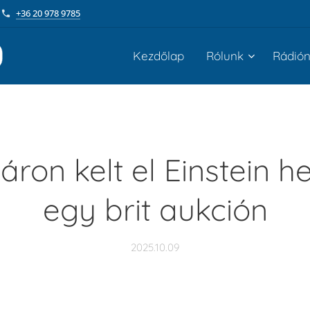
+36 20 978 9785
Kezdőlap
Rólunk
Rádió
ron kelt el Einstein 
egy brit aukción
2025.10.09