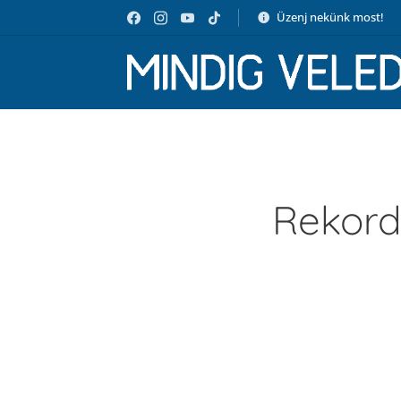
Üzenj nekünk most!
Rekordá