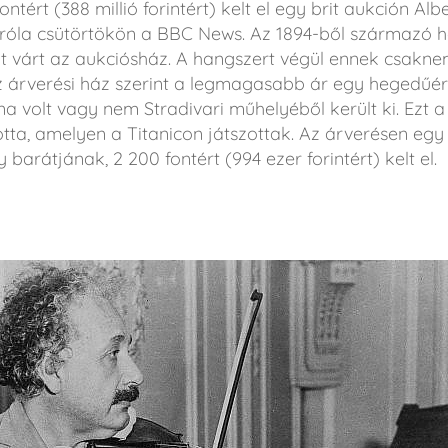
tért (388 millió forintért) kelt el egy brit aukción Albe
 róla csütörtökön a BBC News. Az 1894-ből származó h
ot várt az aukciósház. A hangszert végül ennek csak
z árverési ház szerint a legmagasabb ár egy hegedűér
 volt vagy nem Stradivari műhelyéből került ki. Ezt 
tta, amelyen a Titanicon játszottak. Az árverésen egy 
barátjának, 2 200 fontért (994 ezer forintért) kelt el.