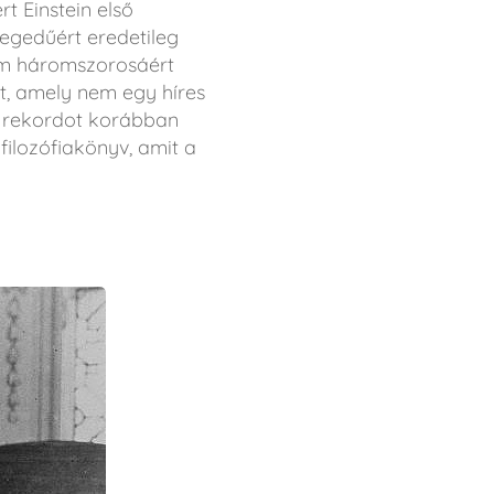
rt Einstein első
egedűért eredetileg
nem háromszorosáért
t, amely nem egy híres
a rekordot korábban
filozófiakönyv, amit a