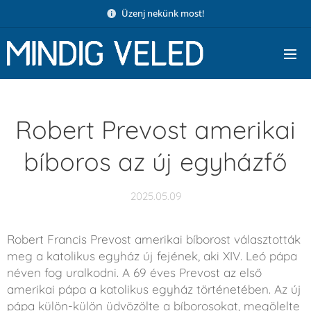
Üzenj nekünk most!
Robert Prevost amerikai
bíboros az új egyházfő
2025.05.09
Robert Francis Prevost amerikai bíborost választották
meg a katolikus egyház új fejének, aki XIV. Leó pápa
néven fog uralkodni. A 69 éves Prevost az első
amerikai pápa a katolikus egyház történetében. Az új
pápa külön-külön üdvözölte a bíborosokat, megölelte