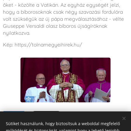
őket - közölte a Vatikán. Az egyház egységét jelzi,
hogy a bíborosoknak csak négy szavazási fordulóra
volt szükségük az új pápa megválasztásához - vélte
Giuseppe Versaldi olasz bíboros újságíróknak
nyilatkozva.
Kép: https://tolnamegyeihirek.hu/
Share
Sütiket használunk, hogy biztosítsuk a weboldal megfelelő
működését és biztonságát, valamint hogy a lehető legjobb