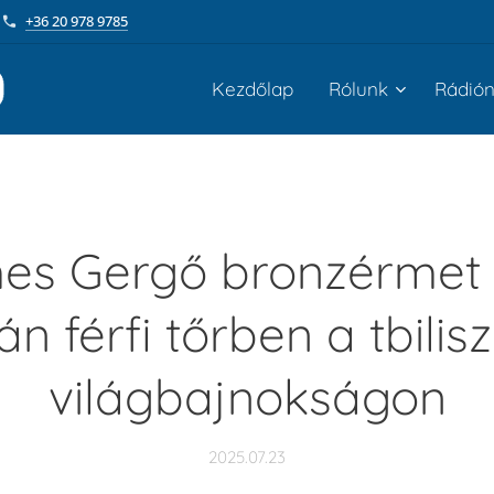
+36 20 978 9785
Kezdőlap
Rólunk
Rádió
es Gergő bronzérmet 
n férfi tőrben a tbilisz
világbajnokságon
2025.07.23