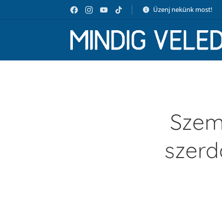
Üzenj nekünk most!
Szem
szerdá