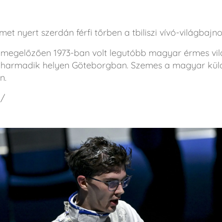
t nyert szerdán férfi tőrben a tbiliszi vívó-világbajn
zt megelőzően 1973-ban volt legutóbb magyar érmes v
 harmadik helyen Göteborgban. Szemes a magyar küld
n.
u/