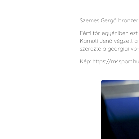
Szemes Gergő bronzérme
Férfi tőr egyéniben e
Kamuti Jenő végzett a
szerezte a georgiai vb-
Kép: https://m4sport.h