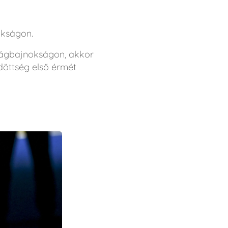
okságon.
ilágbajnokságon, akkor
öttség első érmét